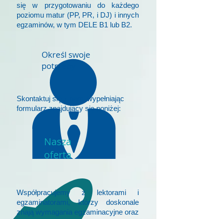
się w przygotowaniu do każdego
poziomu matur (PP, PR, i DJ) i innych
egzaminów, w tym DELE B1 lub B2.
Określ swoje
potrzeby
Skontaktuj się z nami wypełniając
formularz znajdujący się poniżej:
Nasza
oferta
Współpracujemy z lektorami i
egzaminatorami, którzy doskonale
znają wymagania egzaminacyjne oraz