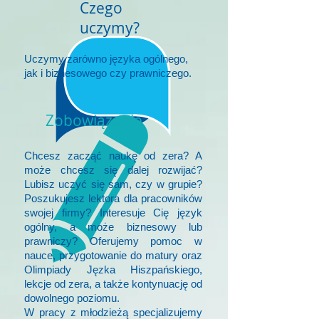
Czego
uczymy?
Uczymy zarówno języka ogólnego,
jak i biznesowego czy prawniczego.
Zobowiązanie
Chcesz zacząć naukę od zera? A
może chcesz się dalej rozwijać?
Lubisz uczyć się sam, czy w grupie?
Poszukujesz lektora dla pracowników
swojej firmy? Interesuje Cię język
ogólny, a może biznesowy lub
prawniczy? Oferujemy pomoc w
nauce, przygotowanie do matury oraz
Olimpiady Jęzka Hiszpańskiego,
lekcje od zera, a także kontynuację od
dowolnego poziomu.
W pracy z młodzieżą specjalizujemy